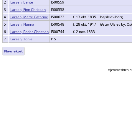
2
Larsen, Bente
I500559
3
Larsen, Finn Christian
I500558
4
Larsen, Mette Cathrine
I500622
f. 13 okt. 1835
højslev viborg
5
Larsen, Nanna
I500548
f. 28 okt. 1917
Øster Ulslev by, Ø
6
Larsen, Peder Christian
I500744
f. 2 nov. 1833
7
Larsen, Tonie
I15
Navnekort
Hjemmesiden dr