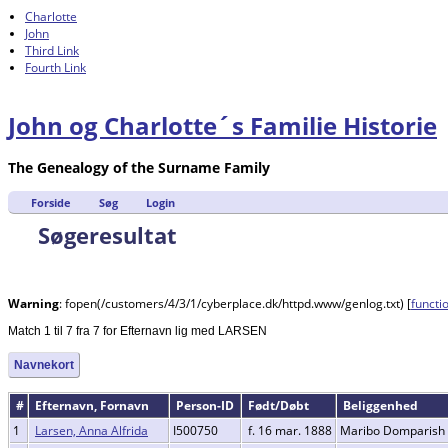
Charlotte
John
Third Link
Fourth Link
John og Charlotte´s Familie Historie
The Genealogy of the Surname Family
Forside
Søg
Login
Søgeresultat
Warning
: fopen(/customers/4/3/1/cyberplace.dk/httpd.www/genlog.txt) [
functi
Match 1 til 7 fra 7 for Efternavn lig med LARSEN
Navnekort
#
Efternavn, Fornavn
Person-ID
Født/Døbt
Beliggenhed
1
Larsen, Anna Alfrida
I500750
f. 16 mar. 1888
Maribo Domparish