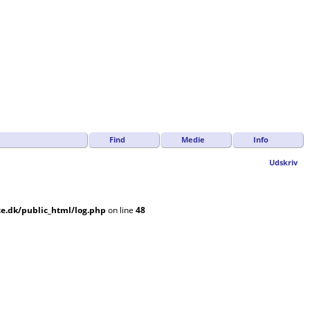
Find
Medie
Info
Udskriv
e.dk/public_html/log.php
on line
48