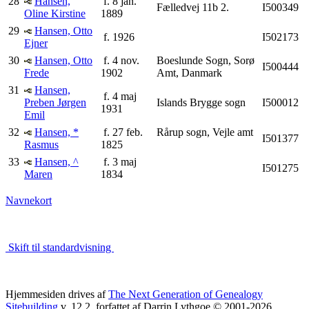
28
Hansen,
f. 8 jan.
Fælledvej 11b 2.
I500349
Oline Kirstine
1889
29
Hansen, Otto
f. 1926
I502173
Ejner
30
Hansen, Otto
f. 4 nov.
Boeslunde Sogn, Sorø
I500444
Frede
1902
Amt, Danmark
31
Hansen,
f. 4 maj
Preben Jørgen
Islands Brygge sogn
I500012
1931
Emil
32
Hansen, *
f. 27 feb.
Rårup sogn, Vejle amt
I501377
Rasmus
1825
33
Hansen, ^
f. 3 maj
I501275
Maren
1834
Navnekort
Skift til standardvisning
Hjemmesiden drives af
The Next Generation of Genealogy
Sitebuilding
v. 12.2, forfattet af Darrin Lythgoe © 2001-2026.