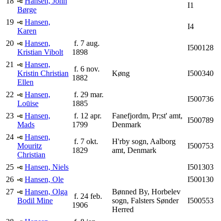
18
Hansen, John
I1
Børge
19
Hansen,
I4
Karen
20
Hansen,
f. 7 aug.
I500128
Kristian Vibolt
1898
21
Hansen,
f. 6 nov.
Kristin Christian
Køng
I500340
1882
Ellen
22
Hansen,
f. 29 mar.
I500736
Loūise
1885
23
Hansen,
f. 12 apr.
Fanefjordm, Pr;st' amt,
I500789
Mads
1799
Denmark
24
Hansen,
f. 7 okt.
H'rby sogn, Aalborg
Mouritz
I500753
1829
amt, Denmark
Christian
25
Hansen, Niels
I501303
26
Hansen, Ole
I500130
27
Hansen, Olga
Bønned By, Horbelev
f. 24 feb.
Bodil Mine
sogn, Falsters Sønder
I500553
1906
Herred