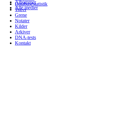
Albummer
Databasestatistik
Alle medier
Træer
Grene
Notater
Kilder
Arkiver
DNA-tests
Kontakt