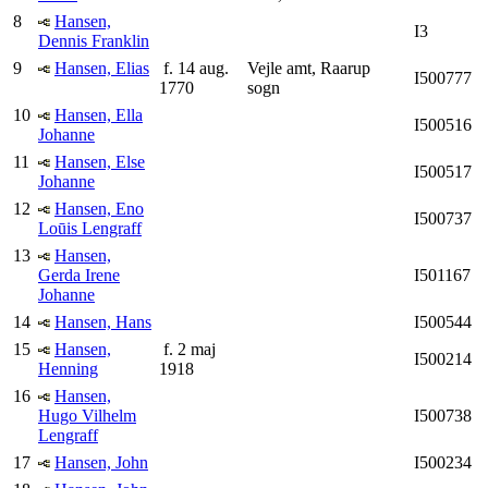
8
Hansen,
I3
Dennis Franklin
9
Hansen, Elias
f. 14 aug.
Vejle amt, Raarup
I500777
1770
sogn
10
Hansen, Ella
I500516
Johanne
11
Hansen, Else
I500517
Johanne
12
Hansen, Eno
I500737
Loūis Lengraff
13
Hansen,
Gerda Irene
I501167
Johanne
14
Hansen, Hans
I500544
15
Hansen,
f. 2 maj
I500214
Henning
1918
16
Hansen,
Hugo Vilhelm
I500738
Lengraff
17
Hansen, John
I500234