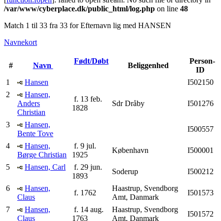
/var/www/cyberplace.dk/public_html/log.php
on line
48
Match 1 til 33 fra 33 for Efternavn lig med HANSEN
Navnekort
Født/Døbt
Person-
#
Navn
Beliggenhed
ID
1
Hansen
I502150
2
Hansen,
f. 13 feb.
Anders
Sdr Dråby
I501276
1828
Christian
3
Hansen,
I500557
Bente Tove
4
Hansen,
f. 9 jul.
København
I500001
Børge Christian
1925
5
Hansen, Carl
f. 29 jun.
Soderup
I500212
1893
6
Hansen,
Haastrup, Svendborg
f. 1762
I501573
Claus
Amt, Danmark
7
Hansen,
f. 14 aug.
Haastrup, Svendborg
I501572
Claus
1763
Amt, Danmark