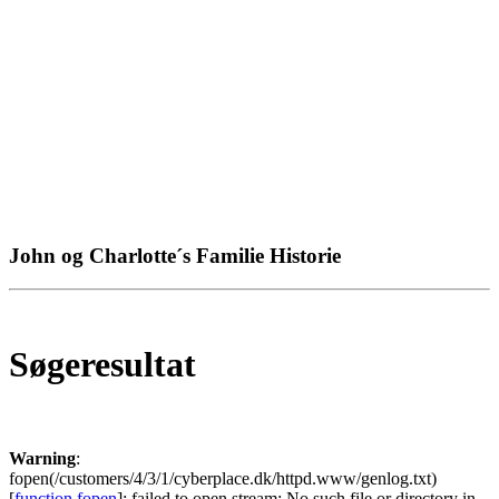
John og Charlotte´s Familie Historie
Søgeresultat
Warning
:
fopen(/customers/4/3/1/cyberplace.dk/httpd.www/genlog.txt)
[
function.fopen
]: failed to open stream: No such file or directory in