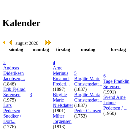
Kalender
august 2026
søndag
mandag
tirsdag
onsdag
torsdag
2
4
Andreas
Arne
Dideriksen
Merinus
5
6
Jacobsen,...
Emanuel
Birgitte Marie
Tage Franklin
(1846)
Frederi...
Christensdatt...
Sørensen
Erik Fjelrad
(1897)
(1837)
(1991)
Sørensen
3
Birgitte
Birgitte Maria
Svend Arne
(1975)
Marie
Christensdatt...
Lønne
Lars
Nielsdatter
(1837)
Pedersen / ...
Pedersen
(1801)
Peder Clausen
(1950)
Snedker /
Milter
(1753)
Dort...
Jorgensen
(1776)
(1813)