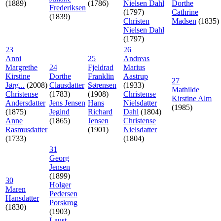
(1889)
(1786)
Nielsen Dahl
Dorthe
Frederiksen
(1797)
Cathrine
(1839)
Christen
Madsen
(1835)
Nielsen Dahl
(1797)
23
26
Anni
25
Andreas
Margrethe
24
Fjeldrad
Marius
Kirstine
Dorthe
Franklin
Aastrup
27
Jørg...
(2008)
Clausdatter
Sørensen
(1933)
Mathilde
Christense
(1783)
(1908)
Christense
Kirstine Alm
Andersdatter
Jens Jensen
Hans
Nielsdatter
(1985)
(1875)
Jegind
Richard
Dahl
(1804)
Anne
(1865)
Jensen
Christense
Rasmusdatter
(1901)
Nielsdatter
(1733)
(1804)
31
Georg
Jensen
(1899)
30
Holger
Maren
Pedersen
Hansdatter
Porskrog
(1830)
(1903)
Laust