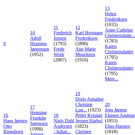
13
Helen
Frederiksen
(1935)
11
12
Anne Cathrine
10
Frederich
Karl Hermann
Christensdatte..
Adolf
Jensen
Frederiksen
(1783)
9
Henning
(1793)
(1890)
Karen
Jørgensen
Frede
Ane Marie
Christensdatter
(1952)
Work
Mouritzen
(1795)
(2007)
(1910)
Karen
Christensdatter
(1795)
Mere...
19
Doris Annalise
Christine
20
17
Lun...
(1923)
Jens Jørgen
Henning
16
18
Peder Kristian
Eliasen Aastrup
Franklin
Hans Jørgen
Niels Dahl
Jensen Harbol
(1853)
Sørensen
Otto
Andersen
(1823)
Elias Hansen
(1998)
Ringsborg
/ Julian...
Christen
(1818)
Juliane