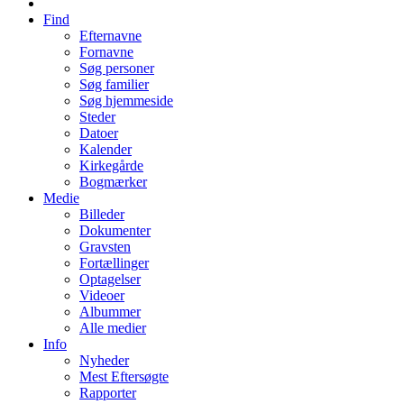
Find
Efternavne
Fornavne
Søg personer
Søg familier
Søg hjemmeside
Steder
Datoer
Kalender
Kirkegårde
Bogmærker
Medie
Billeder
Dokumenter
Gravsten
Fortællinger
Optagelser
Videoer
Albummer
Alle medier
Info
Nyheder
Mest Eftersøgte
Rapporter