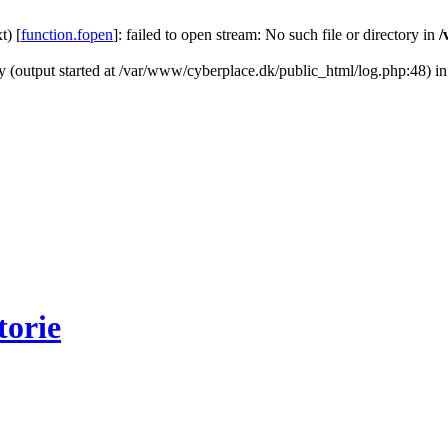
t) [
function.fopen
]: failed to open stream: No such file or directory in
/
by (output started at /var/www/cyberplace.dk/public_html/log.php:48) i
torie